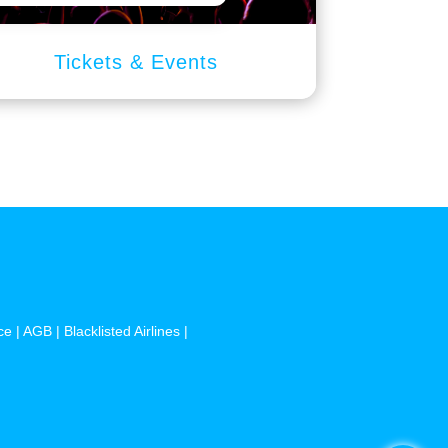
Tickets & Events
ce
|
AGB
|
Blacklisted Airlines
|