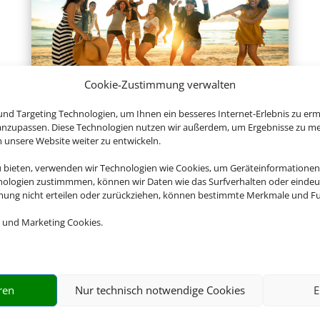
Cookie-Zustimmung verwalten
Gruppenreisen
nd Targeting Technologien, um Ihnen ein besseres Internet-Erlebnis zu erm
 anzupassen. Diese Technologien nutzen wir außerdem, um Ergebnisse zu m
nsere Website weiter zu entwickeln.
u bieten, verwenden wir Technologien wie Cookies, um Geräteinformationen
Empfehlungen für Ihre Reise
nologien zustimmmen, können wir Daten wie das Surfverhalten oder eindeut
mmung nicht erteilen oder zurückziehen, können bestimmte Merkmale und Fu
Sinnvolle Extras, die oft dazu gebucht werden.
 und Marketing Cookies.
ren
Nur technisch notwendige Cookies
E