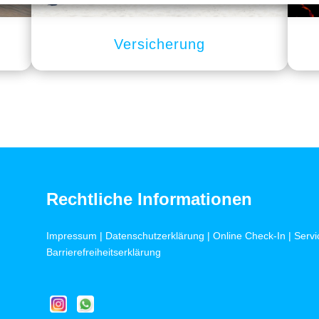
Versicherung
Rechtliche Informationen
Impressum
|
Datenschutzerklärung
|
Online Check-In
|
Servi
Barrierefreiheitserklärung